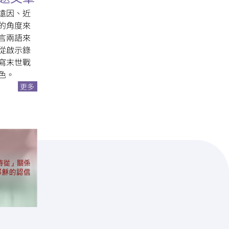
遠因、近
的角度來
言兩語來
從啟示錄
寫末世戰
色。
更多