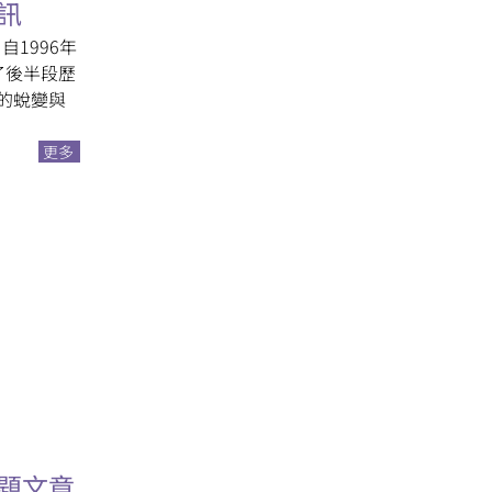
院訊
自1996年
了後半段歷
的蛻變與
更多
專題文章