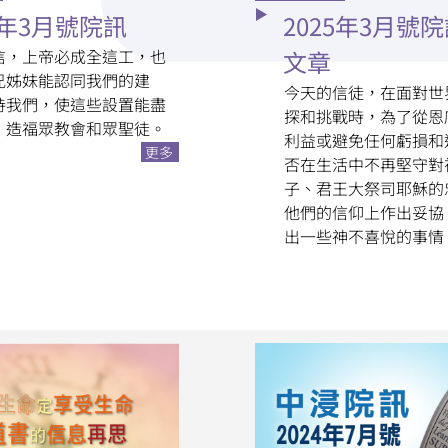
5年3月號院訊
2025年3月號
信，上帝必成全這工，也
文章
兄姊妹能認同我們的建
今天的信徒，在面對世
持我們，使這些設置能盡
探和挑戰時，為了從恩
，造福眾教會和眾聖徒。
利益或避免任何虧損和
更多
否在生活中不再堅守對
子、君王大祭司耶穌的
他們的信仰上作出妥協
出一些神不喜悅的事情