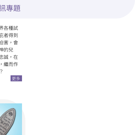
院訊專題
界各種試
庇者得到
迫害，會
神的兒
忠誠，在
，繼而作
？
更多