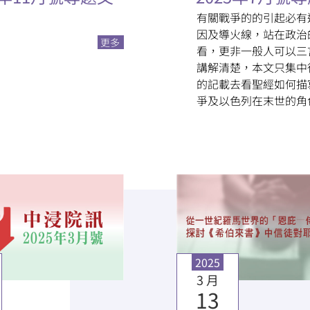
有關戰爭的的引起必有
因及導火線，站在政治
更多
看，更非一般人可以三
講解清楚，本文只集中
的記載去看聖經如何描
爭及以色列在末世的角
2025
3 月
13