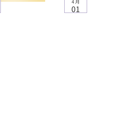
4 月
01
4年3月號院訊
2024年3月號
文章
更多
律法和敘事兩者的關係
者如何使用兩者的編排
達其信息？本文會透過9:1
作為其中一例來闡述作
和敘事作為一個信息互