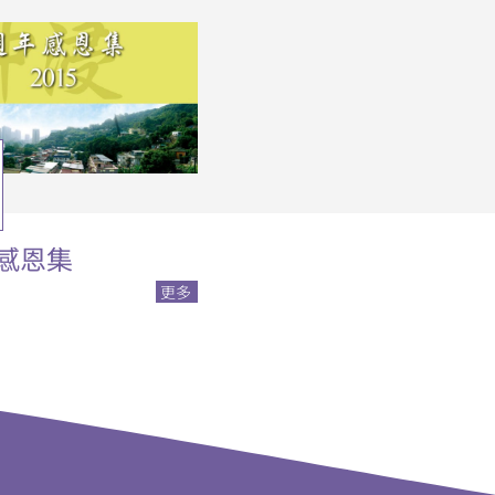
5感恩集
更多