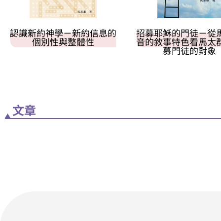
認識新約神學－新約信息的
招募耶穌的門徒－從
個別性與整體性
音的敘事特色看馬太
募門徒的對象
文章