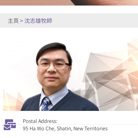
主頁
>
沈志雄牧師
Postal Address:
95 Ha Wo Che, Shatin, New Territories