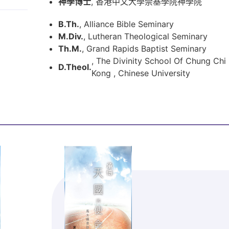
神學博士
, 香港中文大學崇基學院神學院
B.Th.
, Alliance Bible Seminary
M.Div.
, Lutheran Theological Seminary
Th.M.
, Grand Rapids Baptist Seminary
, The Divinity School Of Chung Chi
D.Theol.
Kong , Chinese University