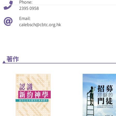
Phone:
2395 0958
Email:
calebsch@cbtc.org.hk
著作