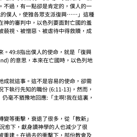
。不過，有一點卻是肯定的，僕人的一
作我的僕人，使雅各眾支派復興……」這種
在神的審判中，以色列要面對亡國的羞
被藐視、被憎惡、被虐待中得救贖，成
。49:8指出僕人的使命，就是「復興
nd) 的意思，本來在亡國時，以色列地
祂成就這事。這不是容易的使命，卻需
行先知的職份 (6:11-13)，然而，
」仍毫不猶豫地回應:「主啊!我在這裏，
轉變等衝擊，衰退了很多，從「教新」
每況愈下，獻身讀神學的人也減少了很
被重建。在過去的衝擊下，部份教會及