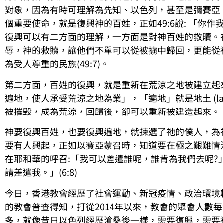
對象，因為有時可理解為先知、以色列，甚至是彌賽亞
個重要使命，就是復興神的百姓，正如49:6說: 「你
復興可以有二方面的理解，一方面是對神百姓的救贖。
辱，神的救贖，讓他們不單可以從被擄中歸回，更能從
為受人尊重的民族(49:7)。
第二方面，百姓的復興，就是重新在荒涼之地被建立起來
遍地，使人承受荒涼之地為業」，「遍地」就是地土 (la
被摧毀，成為荒涼，回歸後，卻可以重新被建造起來。
神要復興百姓，也要復興遍地，就揀選了祂的僕人，為
要有人興起，正如以賽亞蒙召時，知道要在極之艱難情況下執
在耶和華的呼召:「我可以差遣誰呢，誰肯為我們去呢?
請差遣我。」(6:8)
今日，香港教會經歷了社會運動、新冠疫情、政治環境
的教會普查得知，打從2014年以來，教會的聚會人數
多，就像昔日以色列經歷滄桑後一樣，需要復興，需要