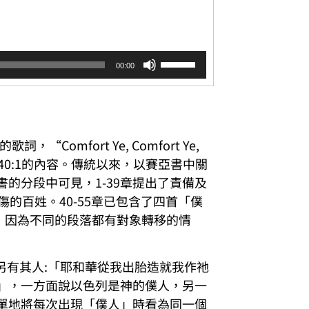
使
00:00
用
向
上/
向
下
詞，“Comfort Ye, Comfort Ye,
鍵
以
以賽亞書40:1的內容。傳統以來，以賽亞書中關
提
的分段中可見，1-39章提出了責備及
高
的百姓。40-55章已包含了四首「僕
或
，因為不同的段落都有對象轉移的情
降
低
音
量。
像另有其人:「耶和華從我出胎造就我作祂
」，一方面說以色列是神的僕人，另一
單地將每次出現「僕人」時看為同一個