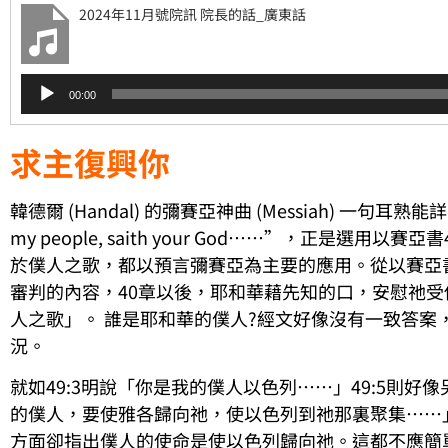
2024年11月號院訊 院長的話_廣東話
音
00:00
訊
播
放
求主復興你
器
韓德爾 (Handal) 的彌賽亞神曲 (Messiah) 一句耳熟能詳的歌
my people, saith your God……”，正是選用
於僕人之歌，都以預言彌賽亞為主要的應用。從以賽亞書
審判的內容，40章以後，耶和華藉先知的口，安慰祂受傷
人之歌」。 誰是耶和華的僕人?經文好像沒有一致答案
況。
就如49:3明說「你是我的僕人以色列……」49:5則好
的僕人，要使雅各歸向祂，使以色列到祂那裏聚集……
方面卻指出僕人的使命是使以色列歸向祂。這都不應簡