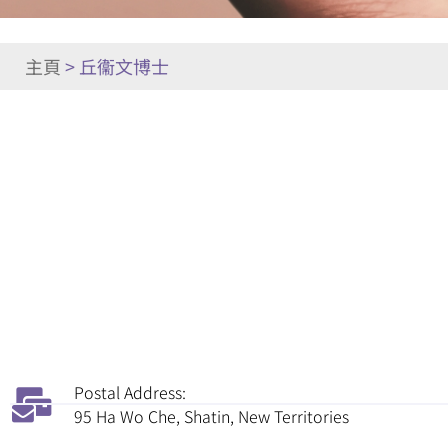
主頁
>
丘衞文博士
Postal Address:
95 Ha Wo Che, Shatin, New Territories