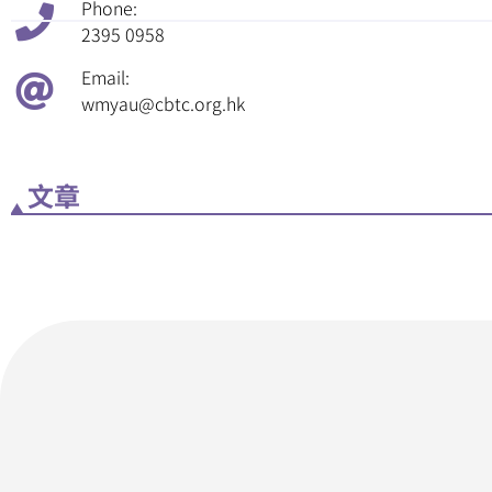
Phone:
2395 0958
Email:
wmyau@cbtc.org.hk
文章