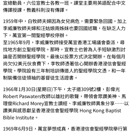
宣總動員，六位宣教士各教一班。課堂主要用英語配合中文
傳譯授課，教義科則沒有傳譯。
1959年中，白牧師夫婦因為女兒病危，需要緊急回國，加上
李威廉牧師夫婦和汪姑娘兩姊妹也要回國述職，在缺乏人力
下，萬宣第一間聖經學校停辦。
至1965年9月，李威廉牧師接受萬宣香港工場議會委派，尋
找地方創立聖經學院。那時，宣教士也曾為人手短缺激烈討
論是否開辦聖經學院。最後以投票方式決定開辦。在每個月
尚欠92美元伙食費下，李牧師憑著信心開辦香港浸信會聖經
學院。學院設有三年制培訓傳道人的聖經學院文憑，和一年
制裝備信徒領袖的基督徒生活證書。
1966年1月30日(星期日)下午，太子道309號2樓，彭偉光
Robert Paswaters牧師以雄壯的歌聲，帶領會眾讚美神、馬
理俊Richard Morey宣教士讀經、李威廉牧師異象分享……以
讚美與感恩獻呈香港浸信會聖經學院 Hong Kong Baptist
Bible Institute。
1969年6月9日，萬宣夢想成真，香港浸信會聖經學院舉行第