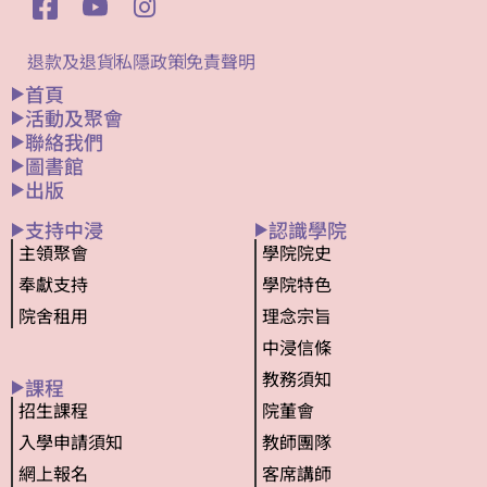
退款及退貨
私隱政策
免責聲明
首頁
活動及聚會
聯絡我們
圖書館
出版
支持中浸
認識學院
主領聚會
學院院史
奉獻支持
學院特色
院舍租用
理念宗旨
中浸信條
教務須知
課程
招生課程
院董會
入學申請須知
教師團隊
網上報名
客席講師