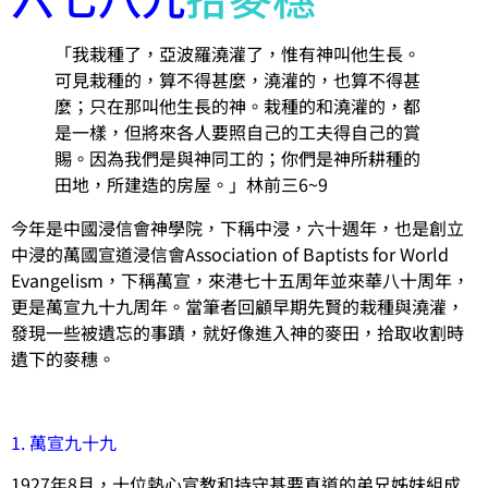
「我栽種了，亞波羅澆灌了，惟有神叫他生長。
可見栽種的，算不得甚麼，澆灌的，也算不得甚
麼；只在那叫他生長的神。栽種的和澆灌的，都
是一樣，但將來各人要照自己的工夫得自己的賞
賜。因為我們是與神同工的；你們是神所耕種的
田地，所建造的房屋。」林前三6~9
今年是中國浸信會神學院，下稱中浸，六十週年，也是創立
中浸的萬國宣道浸信會Association of Baptists for World
Evangelism，下稱萬宣，來港七十五周年並來華八十周年，
更是萬宣九十九周年。當筆者回顧早期先賢的栽種與澆灌，
發現一些被遺忘的事蹟，就好像進入神的麥田，拾取收割時
遺下的麥穗。
1. 萬宣九十九
1927年8月，十位熱心宣教和持守基要真道的弟兄姊妹組成