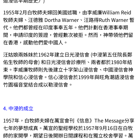
道浸信早期歷史〉)
1955年2月白牧師夫婦回美國述職，由李威廉William Reid
牧師夫婦、汪德雅 Dortha Warner、汪路得Ruth Warner 暫
代。他們都曾經在印度事奉五年。他們計劃在香港事奉期
間，申請印度的簽證，曾經數次被拒。然而，神帶領他們留
在香港，感動他們愛中國人。
汪姑娘兩姊妹於1962年建立日光浸信會 (中浸第五任院長鄭
佑生牧師的母會) 和日光浸信會診療所、兩者都於1980年結
束。李威廉牧師則先後建立十字架山浸信會、中國浸信會神
學院和信心浸信會。信心浸信會於1999年與旺角潮語浸信會
竹園福音堂結合成以勒浸信會。
4. 中浸的成立
1957年，白牧師夫婦在萬宣會刊《信息》The Message分享
七年的夢想成真。萬宣的聖經學校於1957年9月16日在白牧
師的家開學，期望日後開辦日間課程和在獨立校舍學習。萬