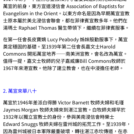
萬宣的前身，東方宣道浸信會 Association of Baptists for
Evangelism in the Orient。以東方命名是因為早期萬宣宣教
士原本屬於美北浸信會聯會，都在菲律賓宣教多年。他們在
湯瑪士 Raphael Thomas 醫生帶領下，繼續在菲律賓服事。
在第一任會長皮寶嫡 Lucy Peabody 姊妹殷勤服事下，萬宣
奠定穩固的基礎。至1939年第二任會長嘉文士Harold
Commons 開拓萬宣地界——南美洲宣教，會名改為萬宣。
值得一提，嘉文士牧師的兒子嘉威廉Bill Commons牧師於
1967年來港宣教。他除了建立教會，也在中浸擔任老師。
2. 萬宣來華八十
萬宣於1946年差派白得勝 Victor Barnett 牧師夫婦和毛瑾
Jaymes Morgan 牧師夫婦來到湛江宣教。白牧師夫婦早於
1932年以獨立宣教士的身份，參與美南浸信會時樂士
Edward Snuggs 牧師夫婦在雷州城的拓荒工作。至1939年，
因為雷州城被日本軍隊嚴重破壞，轉往湛江赤坎傳道，在赤