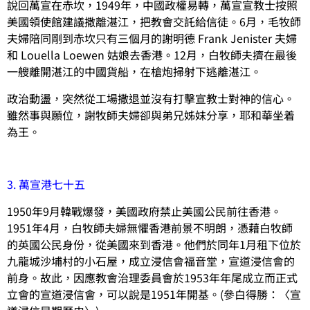
說回萬宣在赤坎，1949年，中國政權易轉，萬宣宣教士按照
美國領使館建議撒離湛江，把教會交託給信徒。6月，毛牧師
夫婦陪同剛到赤坎只有三個月的謝明德 Frank Jenister 夫婦
和 Louella Loewen 姑娘去香港。12月，白牧師夫擠在最後
一艘離開湛江的中國貨船，在槍炮掃射下逃離湛江。
政治動盪，突然從工場撒退並沒有打擊宣教士對神的信心。
雖然事與願位，謝牧師夫婦卻與弟兄姊妹分享，耶和華坐着
為王。
3. 萬宣港七十五
1950年9月韓戰爆發，美國政府禁止美國公民前往香港。
1951年4月，白牧師夫婦無懼香港前景不明朗，憑藉白牧師
的英國公民身份，從美國來到香港。他們於同年1月租下位於
九龍城沙埔村的小石屋，成立浸信會福音堂，宣道浸信會的
前身。故此，因應教會治理委員會於1953年年尾成立而正式
立會的宣道浸信會，可以說是1951年開基。(參白得勝：〈宣