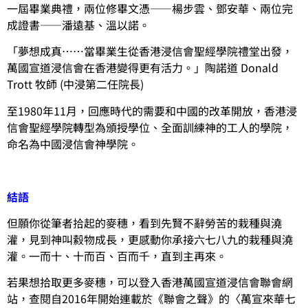
一屆畢業典禮，兩位修畢文憑——楊步雲、鄧安華、兩位完
成證書——潘遠基、溫以諾。
「夢想成真……當畢業生從香港浸信會聖經學院禮堂出發，
萬國宣道浸信會在香港變得更有活力。」陶諾道 Donald
Trott 牧師 (中浸第二任院長)
至1980年11月，回應時代的需要和中國的改革開放，香港浸
信會聖經學院轉型為頒授學位、全面訓練神的工人的學院，
命名為中國浸信會神學院。
結語
但願你從筆者拾起的麥穗，看到先賢不辭勞苦的栽種與澆
灌，見到神叫縠物成長，更感動你承接六七八九的栽種與澆
灌。一而十、十而百、百而千，直到主再來。
若果想拾取更多麥穗，可以登入香港萬國宣道浸信會聯會網
站，查閱自2016年開始連載於《聯會之聲》的〈萬宣來華七