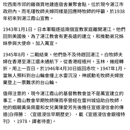
坎西南巿郊的雞嶺買地建造宿舍兼聚會點，位於現今湛江巿
政府內。而毛瑾牧師夫婦同樣是回應時牧師的呼籲，於1938
年初來到湛江霞山宣教。
1943年1月1日，日本軍驅逐這兩個宣教家庭離開湛江。他們
回到美國後，為了湛江教會有更長遠的建立，和推動弟兄姊
妹參與大使命，加入萬宣。
1945年8月，二戰結束，他們急不及待趕回湛江。白牧師夫
婦在香港至湛江還未通航下，從香港經梧州，玉林，幾經轉
折，用上一百日，於1946年4月30日返回赤坎。1947年1月，
當無人預料到台山輪會撞上水雷沉沒，神感動毛牧師夫婦放
棄登上一票難求的台山輪。
值得注意的，現今湛江霞山的基督教教會並不是萬宣建立的
事工。霞山教會早期牧師陳雨亭曾經在雷州城協助白牧師，
他的姻親黃吳佩靈和女兒黃陳愛芳先後擔任宣道浸信會的傳
道(白得勝：〈宣道浸信早期歷史〉，載《宣道浸信會銀禧特
刊》，1978，譯者待查)。