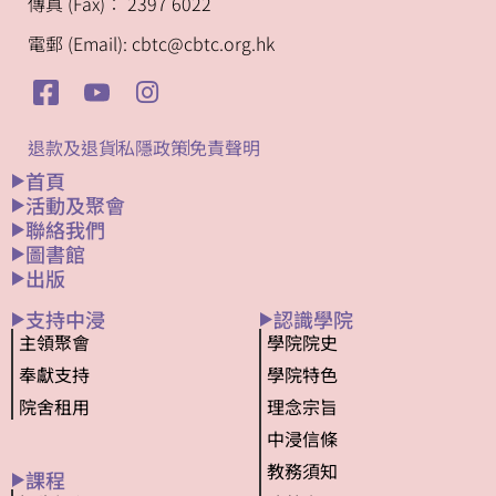
傳真 (Fax)︰ 2397 6022
電郵 (Email): cbtc@cbtc.org.hk
退款及退貨
私隱政策
免責聲明
首頁
活動及聚會
聯絡我們
圖書館
出版
支持中浸
認識學院
主領聚會
學院院史
奉獻支持
學院特色
院舍租用
理念宗旨
中浸信條
教務須知
課程