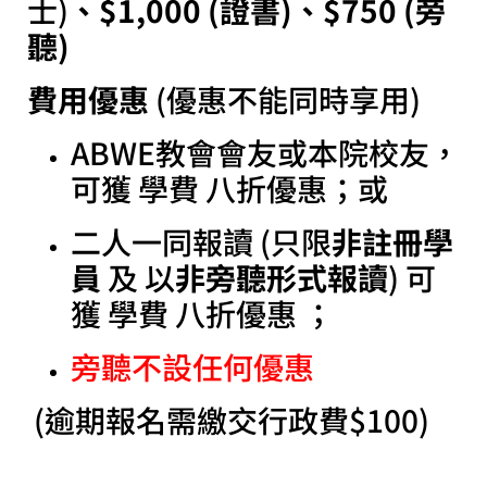
士)
、$1,000 (證書)、$750 (旁
聽)
費用優惠
(優惠不能同時享用)
ABWE教會會友或本院校友，
可獲 學費 八折優惠；或
二人一同報讀 (只限
非註冊學
員
及 以
非旁聽形式報讀
) 可
獲 學費 八折優惠 ；
旁聽不設任何優惠
(逾期報名需繳交行政費$100)