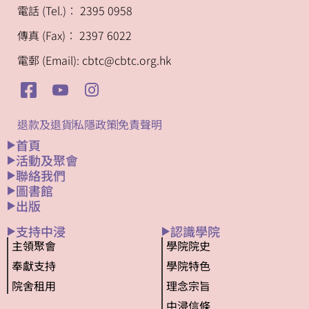
電話 (Tel.)︰ 2395 0958
傳真 (Fax)︰ 2397 6022
電郵 (Email): cbtc@cbtc.org.hk
退款及退貨
私隱政策
免責聲明
首頁
活動及聚會
聯絡我們
圖書館
出版
支持中浸
認識學院
主領聚會
學院院史
奉獻支持
學院特色
院舍租用
理念宗旨
中浸信條