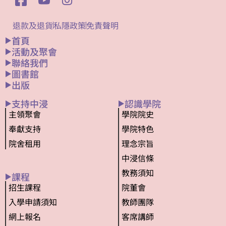
退款及退貨
私隱政策
免責聲明
首頁
活動及聚會
聯絡我們
圖書館
出版
支持中浸
認識學院
主領聚會
學院院史
奉獻支持
學院特色
院舍租用
理念宗旨
中浸信條
教務須知
課程
招生課程
院董會
入學申請須知
教師團隊
網上報名
客席講師