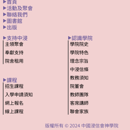
首頁
活動及聚會
聯絡我們
圖書館
出版
支持中浸
認識學院
主領聚會
學院院史
奉獻支持
學院特色
院舍租用
理念宗旨
中浸信條
教務須知
課程
招生課程
院董會
入學申請須知
教師團隊
網上報名
客席講師
線上課程
聯會家族
版權所有 © 2024 中國浸信會神學院